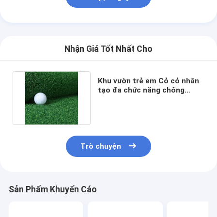
Về chúng tôi
Tham quan nhà máy
Nhận Giá Tốt Nhất Cho
Kiểm soát chất lượng
Liên hệ chúng tôi
Khu vườn trẻ em Cỏ cỏ nhân
tạo đa chức năng chống
Tin tức
trượt cho sân thượng
nói chuyện ngay
Trò chuyện
sàn cao su thể thao
Sàn cao su sân chơi
Sản Phẩm Khuyến Cáo
Sàn cao su thể dục