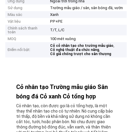
Ứng dụng
Ngoài trời trong nhà
Sử dụng
Trường mẫu giáo / sân, sân bóng đá, vườn
Màu sắc
Xanh
Vật liệu
PP+PE
Chính sách thanh
T/T, L/C
toán
MOQ
100 mét vuông
,
Cỏ cỏ nhân tạo cho trường mẫu giáo
Điểm nổi bật:
,
Cỏ nghệ thuật đa chức năng
Cỏ giả chống trượt cho sân thượng
Cỏ nhân tạo Trường mẫu giáo Sân
bóng đá Cỏ xanh Cỏ tổng hợp
Cỏ nhân tạo, còn được gọi là cỏ tổng hợp, là một
thay thế nhân tạo cho cỏ tự nhiên. Nó cung cấp bảo
trì thấp, độ bền và khả năng sử dụng.nó không cần
cắt tóc, tưới, hoặc phân bón. Nó chịu được giao
thông đường bộ đông đúc, vẫn xanh, và thân thiện