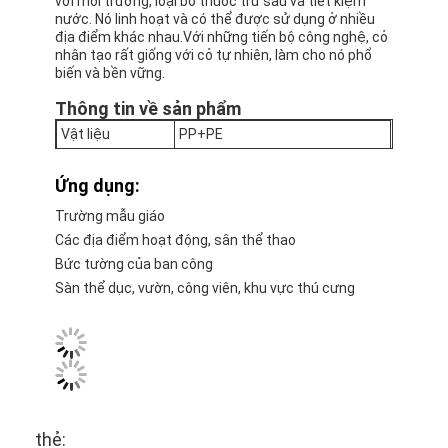
với môi trường, loại bỏ thuốc trừ sâu và tiết kiệm
nước. Nó linh hoạt và có thể được sử dụng ở nhiều
địa điểm khác nhau.Với những tiến bộ công nghệ, cỏ
nhân tạo rất giống với cỏ tự nhiên, làm cho nó phổ
biến và bền vững.
Thông tin về sản phẩm
Vật liệu
PP+PE
Tương thích với môi trường và
Tính năng
Ứng dụng:
quảng cáo
Trường mẫu giáo
Chiều cao
1cm-5cm
Các địa điểm hoạt động, sân thể thao
Điều khoản giao
EXW, FOB, CIF, Door to door
Bức tường của ban công
hàng
Sàn thể dục, vườn, công viên, khu vực thú cưng
Sử dụng
Thiết kế nội thất/bên ngoài.
Phương thức
T/T, West Union, Alibaba đảm
thanh toán
bảo thương mại
Giao hàng
Theo số lượng
thẻ: