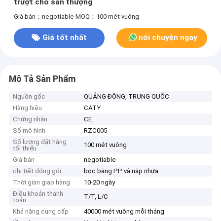
trượt cho sân thượng
Giá bán：negotiable
MOQ：100 mét vuông
Giá tốt nhất
nói chuyện ngay
Mô Tả Sản Phẩm
Nguồn gốc
QUẢNG ĐÔNG, TRUNG QUỐC
Hàng hiệu
CATY
Chứng nhận
CE
Số mô hình
RZC005
Số lượng đặt hàng
100 mét vuông
tối thiểu
Giá bán
negotiable
chi tiết đóng gói
bọc bằng PP và nắp nhựa
Thời gian giao hàng
10-20 ngày
Điều khoản thanh
T/T, L/C
toán
Khả năng cung cấp
40000 mét vuông mỗi tháng