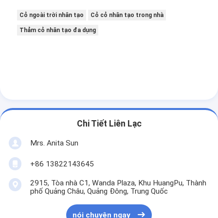
Cỏ ngoài trời nhân tạo
Cỏ cỏ nhân tạo trong nhà
Thảm cỏ nhân tạo đa dụng
Chi Tiết Liên Lạc
Mrs. Anita Sun
Trang chủ
+86 13822143645
2915, Tòa nhà C1, Wanda Plaza, Khu HuangPu, Thành
Các sản phẩm
phố Quảng Châu, Quảng Đông, Trung Quốc
Video
nói chuyện ngay