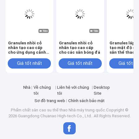
Hạt cao su EPDM
Sàn cao su thương mại
Đường lát cao su nối nhau
Granules nhồi cỏ
Granules nhồi cỏ
Granules lấp c
cỏ nhân tạo
nhân tạo cao cấp
nhân tạo cao cấp
tạo mật độ ca
cho ứng dụng cảnh
cho các sân bóng đá
sân thể thao 
quan Bóng đá sân
trường bóng đ
hạt cao su SBR
bóng đá
sở giải trí Quả
Giá tốt nhất
Giá tốt nhất
Giá tốt n
trường bóng đ
Chất kết dính PU
Cỏ nghệ thuật
Nhà
Về chúng
Liên hệ với chúng
Desktop
tôi
tôi
Site
Cài đặt đường đua
Sơ đồ trang web
Chính sách bảo mật
Phẩm chất
sàn cao su thể thao
Nhà máy trung quốc.Copyright ©
2026 Guangdong Chuanao High-tech Co., Ltd.. All Rights Reserved.