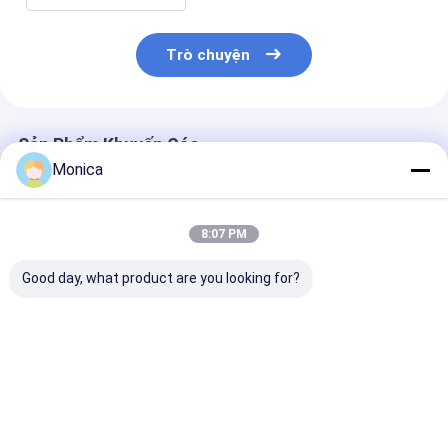
Trò chuyện
Sản Phẩm Khuyến Cáo
Monica
8:07 PM
Good day, what product are you looking for?
Khảm thể dục cao su
Chăn cao su đa chức
Gạch sàn cao 
thực tế, chống âm,
năng chống trượt và
nhựa màu chố
sàn phòng tập thể
bền cho sử dụng tại
trượt và bền c
dục chống trượt
nhà và phòng tập thể
phòng tập thể 
dục thương mại
sân chơi
Giá tốt nhất
Giá tốt nhất
Giá tốt n