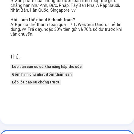
A: Sản phẩm của chúng tôi được bán trên toàn thế giới,
chẳng hạn như Anh, Đức, Pháp, Tây Ban Nha, Ả Rập Saudi,
Nhật Bản, Hàn Quốc, Singapore, vv
Hỏi: Làm thế nào để thanh toán?
A: Bạn có thể thanh toán qua T / T, Western Union, Thẻ tín
dụng, vv. Trả đầy, hoặc 30% tiền gửi và 70% số dư trước khi
vận chuyển.
thẻ:
Lớp sàn cao su có khả năng hấp thụ sốc
Gốm hình chữ nhật đốm thảm sàn
Lớp lót cao su chống trượt