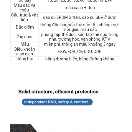
Độ dày
15, 20, 25, 30, 35, 40, 45, 50 mm, vv
Màu sắc và
màu xanh + đen
mẫu
Cấu trúc & vật
cao su EPDM ở trên, cao su SBR ở dưới
liệu
không độc hại, hấp thụ sốc tốt, chống mệt
Đặc điểm
mỏi, giàu màu sắc
phòng tập thể dục, sàn tập thể dục trong
Ứng dụng
nhà, trường học, văn phòng, KTV
Mẫu
miễn phí, thời gian mẫu khoảng 3 ngày
Điều khoản
EXW, FOB, CIF, DDU, DDP
giao dịch
Hàng hải
bằng đường biển, bằng đường không