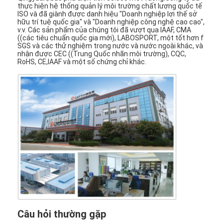
thực hiện hệ thống quản lý môi trường chất lượng quốc tế
ISO và đã giành được danh hiệu "Doanh nghiệp lợi thế sở
hữu trí tuệ quốc gia" và "Doanh nghiệp công nghệ cao cao",
v.v. Các sản phẩm của chúng tôi đã vượt qua IAAF, CMA
((các tiêu chuẩn quốc gia mới), LABOSPORT, một tốt hơn f
SGS và các thử nghiệm trong nước và nước ngoài khác, và
nhận được CEC ((Trung Quốc nhãn môi trường), CQC,
RoHS, CE,IAAF và một số chứng chỉ khác.
Câu hỏi thường gặp