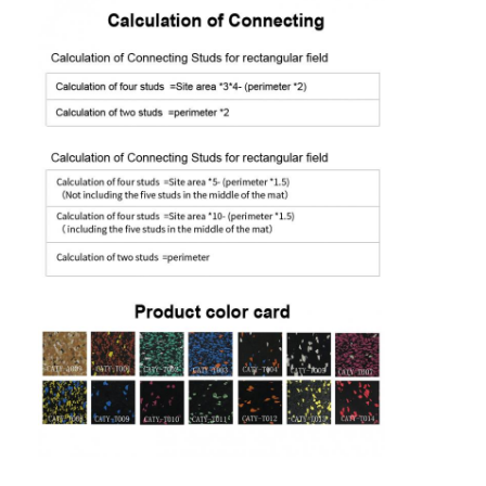
Hạt cao su EPDM
Sàn cao su thương mại
Đường lát cao su nối nhau
cỏ nhân tạo
hạt cao su SBR
Chất kết dính PU
Cỏ nghệ thuật
Cài đặt đường đua