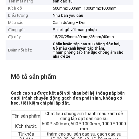
Tên mặt hàng
sàn cao su
Kích cỡ
500mmx500mm, 1000mmx1000mm
biểu tượng
Như bạn yêu cầu
Màu sắc
Xanh dương + Đen
đóng gói
Pallet gỗ với màng nhựa
độ dày
15/20/25mm/30mm/35mm/40mm
,
Chăn luyện tập cao su không độc hại
,
Gỗ màu xanh luyện tập thảm
Điểm nổi bật:
Thảm phòng tập thể dục chống âm cho
nhà để xe
Mô tả sản phẩm
Gạch cao su được kết nối với nhau bởi hệ thống nắp bên
dưới tránh chuyển động gạch đơn phát sinh, không có
keo, tiết kiệm chi phí lắp đặt.
Chất liệu chống âm thanh màu xanh dễ
Tên sản phẩm
dàng lắp đặt sàn cao su
500 * 500mm, 500 * 1000mm, 1000 * 1000
Kích thước
mm
Từ khóa
thảm cao su, sàn cao su, gạch cao su