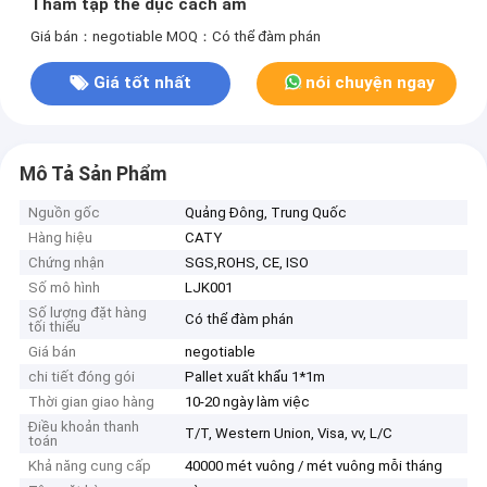
Thảm tập thể dục cách âm
Giá bán：negotiable
MOQ：Có thể đàm phán
Giá tốt nhất
nói chuyện ngay
Mô Tả Sản Phẩm
Nguồn gốc
Quảng Đông, Trung Quốc
Hàng hiệu
CATY
Chứng nhận
SGS,ROHS, CE, ISO
Số mô hình
LJK001
Số lượng đặt hàng
Có thể đàm phán
tối thiểu
Giá bán
negotiable
chi tiết đóng gói
Pallet xuất khẩu 1*1m
Thời gian giao hàng
10-20 ngày làm việc
Điều khoản thanh
T/T, Western Union, Visa, vv, L/C
toán
Khả năng cung cấp
40000 mét vuông / mét vuông mỗi tháng