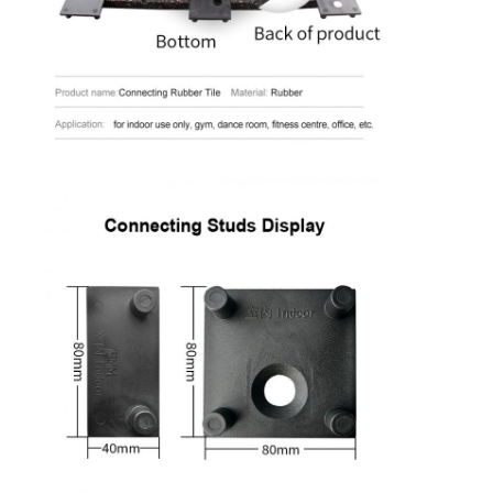
Về chúng tôi
Tham quan nhà máy
Kiểm soát chất lượng
Liên hệ chúng tôi
Tin tức
nói chuyện ngay
sàn cao su thể thao
Sàn cao su sân chơi
Sàn cao su thể dục